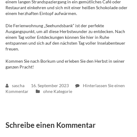
einem langen Strandspaziergang in ein gemütliches Café oder
Restaurant einkehren und sich mit einer heißen Schokolade oder
einem herzhaften Eintopf aufwärmen.
Die Ferienwohnung „Seehundsbank“ ist der perfekte
Ausgangspunkt, um all diese Herbstwunder zu entdecken. Nach
einem Tag voller Entdeckungen können Sie hier in Ruhe
entspannen und sich auf den nächsten Tag voller Inselabenteuer
freuen.
Kommen Sie nach Borkum und erleben Sie den Herbst in seiner
ganzen Pracht!
sascha
16. September 2023
Hinterlassen Sie einen
auf
Kommentar
ohne Kategorie
Der
Herbst
auf
Borkum
Schreibe einen Kommentar