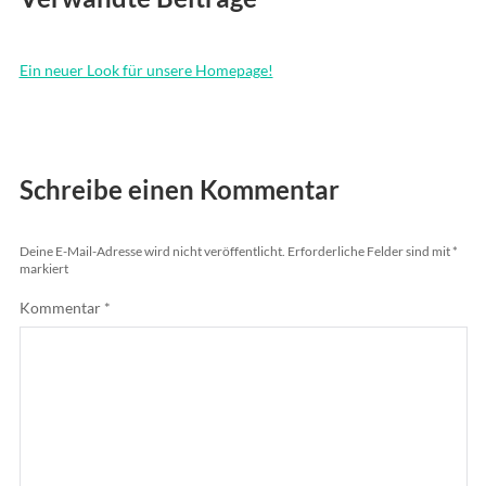
eine
neue
Rufnummer!
Ein neuer Look für unsere Homepage!
Schreibe einen Kommentar
Deine E-Mail-Adresse wird nicht veröffentlicht.
Erforderliche Felder sind mit
*
markiert
Kommentar
*