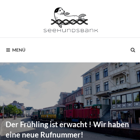
Zum
Inhalt
SEEHUNDSBANK
–
deine
MENÜ
Ferienwohnung
auf
Borkum
Der Frühling ist erwacht ! Wir haben
eine neue Rufnummer!