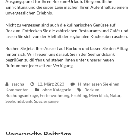
Ausgangspunkt für Ihren Borkum-Urlaub. Die gemütliche
Einrichtung und die super Lage machen Ihren Aufenthalt zu einem
unvergesslichen Erlebnis.
Nicht zu vergessen sind auch die kulinarischen Genüsse auf
Borkum. Entdecken Sie die zahlreichen Restaurants und Cafés und
lassen Sie sich von der Vielfalt der regionalen Küche überraschen.
Buchen Sie jetzt Ihre Auszeit auf Borkum und lassen Sie den Alltag
hinter sich. Wir freuen uns darauf, Sie in der Seehundsbank
begrüßen zu dürfen und stehen Ihnen unter unserer neuen
Rufnummer jederzeit zur Verfügung.
sascha
12. März 2023
Hinterlassen Sie einen
auf
Tags
Kommentar
ohne Kategorie
Borkum
,
Der
Buchungsanfrage
,
Ferienwohnung
,
Frühling
,
Meerblick
,
Natur
,
Frühling
Seehundsbank
,
Spaziergänge
ist
erwacht
!
Wir
haben
Verwandte Beiträge